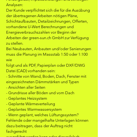
Analysen:
Der Kunde verpflichtet sich die für die Ausübung
der übertragenen Arbeiten nötigen Pläne,
Schichtaufbauten, Detailzeichnungen, Offerten,
vorhandene U-Wert Berechnungen und
Energieverbrauchszahlen vor Beginn der
Arbeiten der green-sun.ch GmbH zur Verfügung
zu stellen.
Bei Neubauten, Anbauten und/oder Sanierungen
muss die Planung im Massstab 1:50 oder 1:100
wie
folgt und als PDF, Papierplan oder DXF/DWG
Datei (CAD) vorhanden sein:
- Schnitte von Wand, Boden, Dach, Fenster mit
eingezeichneten Dämmstärken und Typen
- Ansichten aller Seiten
- Grundrisse aller Böden und vom Dach
- Geplantes Heizsystem
- Geplante Wärmeverteilung
- Geplantes Warmwassersystem
- Wenn geplant, welches Lüftungssystem?
Fehlende oder mangelhafte Unterlagen können
dazu beitragen, dass der Auftrag nicht
fachgerecht
ausgeführt werden kann oder dieser falsch