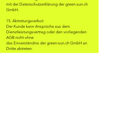
mit der Datenschutzerklärung der green-sun.ch
GmbH.
15. Abtretungsverbot
Der Kunde kann Ansprüche aus dem
Dienstleistungsvertrag oder den vorliegenden
AGB nicht ohne
das Einverständnis der green-sun.ch GmbH an
Dritte abtreten.
16. Einstellungen der Leistungen
16.1 Die green-sun.ch GmbH sind berechtigt, ihre
Leistungen einstweilen einzustellen,
wenn:
– der Kunde seinen Verpflichtungen aus dem
Dienstleistungsvertrag nicht nachkommt;
– wenn die Funktionstüchtigkeit oder Sicherheit
der eigenen Anlagen der green-sun.ch GmbH
dadurch gefährdet sind.
16.2 Der Kunde hat bei Leistungseinstellung
durch die green-sun.ch GmbH
keinen Anspruch auf teilweise Erstattung von
Gebühren. Das Recht der green-sun.ch GmbH zur
ausserordentlichen Kündigung gemäss Ziff. 17
bleibt vorbehalten.