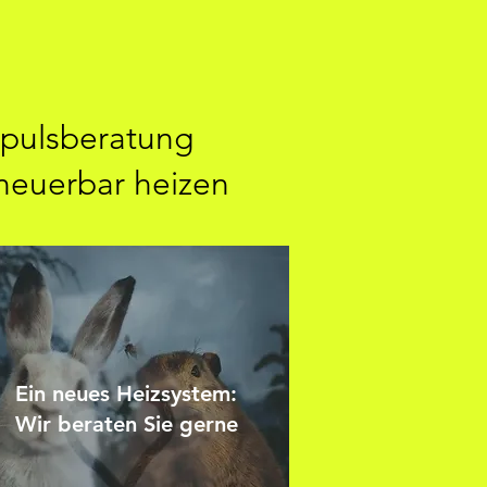
pulsberatung
neuerbar heizen
Ein neues Heizsystem:
Wir beraten Sie gerne