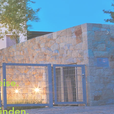
ise.
ünden.