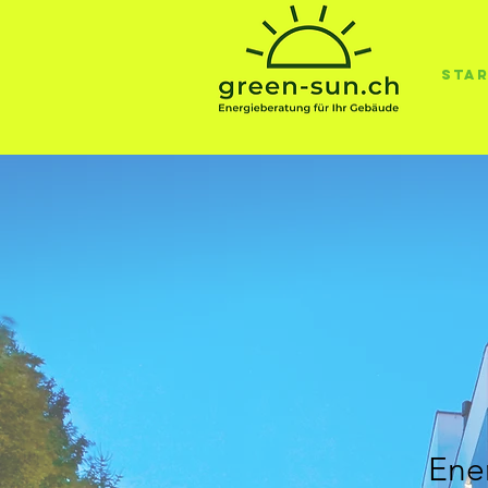
Star
Ene