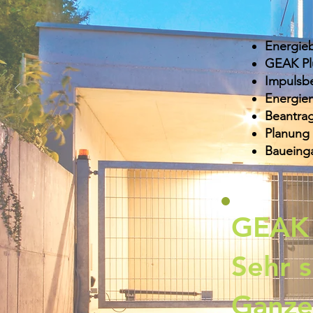
Energie
GEAK Pl
Impulsbe
Energie
Beantra
Planung
Baueing
GEAK 
Sehr s
Ganze