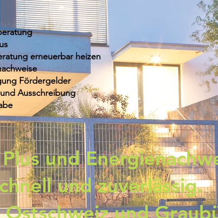
beratung
us
ratung erneuerbar heizen
nachweise
gung Fördergelder
 und Ausschreibung
abe
Plus und Energienachwe
chnell und zuverlässig.
 Ostschweiz und Graub