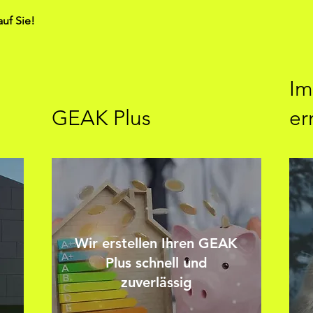
auf Sie!
Im
GEAK Plus
er
Wir erstellen Ihren GEAK
Plus schnell und
zuverlässig