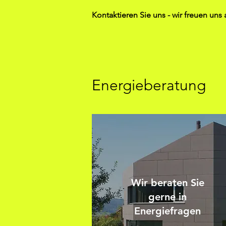
Kontaktieren Sie uns - wir freuen uns 
Energieberatung
Wir beraten Sie
gerne in
Energiefragen